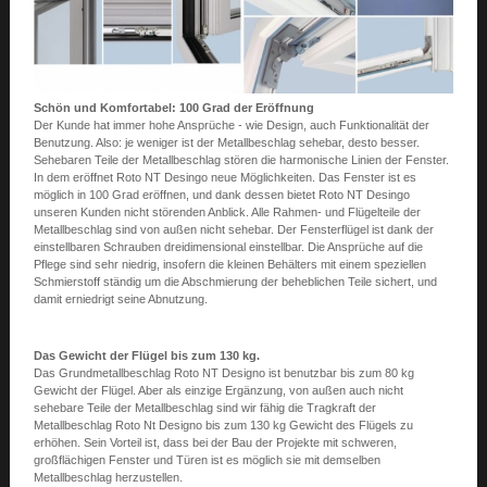
Schön und Komfortabel: 100 Grad der Eröffnung
Der Kunde hat immer hohe Ansprüche - wie Design, auch Funktionalität der
Benutzung. Also: je weniger ist der Metallbeschlag sehebar, desto besser.
Sehebaren Teile der Metallbeschlag stören die harmonische Linien der Fenster.
In dem eröffnet Roto NT Desingo neue Möglichkeiten. Das Fenster ist es
möglich in 100 Grad eröffnen, und dank dessen bietet Roto NT Desingo
unseren Kunden nicht störenden Anblick. Alle Rahmen- und Flügelteile der
Metallbeschlag sind von außen nicht sehebar. Der Fensterflügel ist dank der
einstellbaren Schrauben dreidimensional einstellbar. Die Ansprüche auf die
Pflege sind sehr niedrig, insofern die kleinen Behälters mit einem speziellen
Schmierstoff ständig um die Abschmierung der beheblichen Teile sichert, und
damit erniedrigt seine Abnutzung.
Das Gewicht der Flügel bis zum 130 kg.
Das Grundmetallbeschlag Roto NT Designo ist benutzbar bis zum 80 kg
Gewicht der Flügel. Aber als einzige Ergänzung, von außen auch nicht
sehebare Teile der Metallbeschlag sind wir fähig die Tragkraft der
Metallbeschlag Roto Nt Designo bis zum 130 kg Gewicht des Flügels zu
erhöhen. Sein Vorteil ist, dass bei der Bau der Projekte mit schweren,
großflächigen Fenster und Türen ist es möglich sie mit demselben
Metallbeschlag herzustellen.