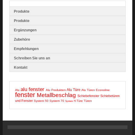
Produkte
Produkte
Ergänzungen
Zubehöre
Empfehlungen
Schreiben Sie uns an
Kontakt
alu fenster
Alu Türe
Alu
Alu Produkten
Alu Türen
Econoline
fenster
Metallbeschlag
Schiebefenster
Schiebetüren
und Fenster
System 50
System 70
Türe
Türen
System 75