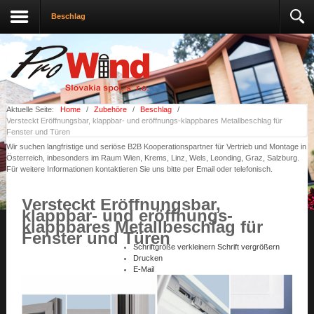
Beschlag
Aktuelle Seite:
Home
/
Zubehöre
/
Beschlag
/
Versteckt Eröffnungsbar, klappbar- und eröffnungs-klappbares Metallbeschlag für
Fenster und Türen
Wir suchen langfristige und seriöse B2B Kooperationspartner für Vertrieb und Montage in
Österreich, inbesonders im Raum Wien, Krems, Linz, Wels, Leonding, Graz, Salzburg.
Für weitere Informationen kontaktieren Sie uns bitte per Email oder telefonisch.
Versteckt Eröffnungsbar,
klappbar- und eröffnungs-
klappbares Metallbeschlag für
Fenster und Türen
Schriftgröße verkleinern
Schrift vergrößern
Drucken
E-Mail