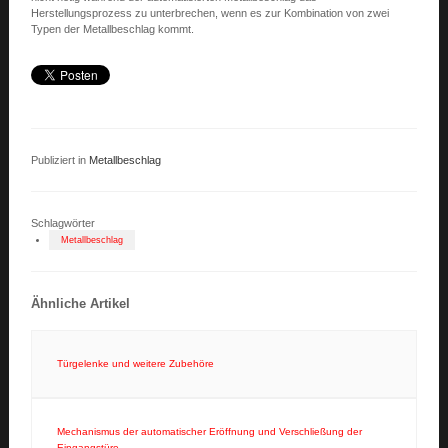
Herstellungsprozess zu unterbrechen, wenn es zur Kombination von zwei
Typen der Metallbeschlag kommt.
Publiziert in
Metallbeschlag
Schlagwörter
Metallbeschlag
Ähnliche Artikel
Türgelenke und weitere Zubehöre
Mechanismus der automatischer Eröffnung und Verschließung der
Eingangstüre