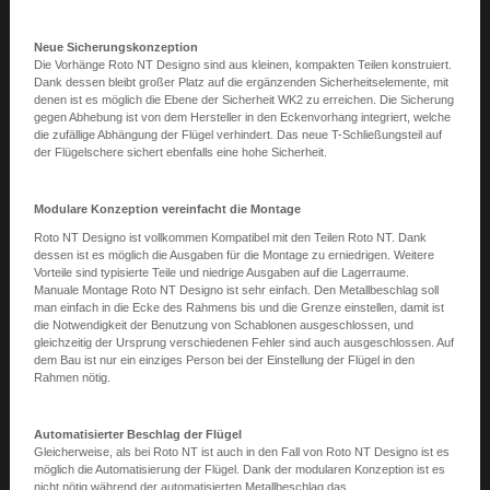
Neue Sicherungskonzeption
Die Vorhänge Roto NT Designo sind aus kleinen, kompakten Teilen konstruiert.
Dank dessen bleibt großer Platz auf die ergänzenden Sicherheitselemente, mit
denen ist es möglich die Ebene der Sicherheit WK2 zu erreichen. Die Sicherung
gegen Abhebung ist von dem Hersteller in den Eckenvorhang integriert, welche
die zufällige Abhängung der Flügel verhindert. Das neue T-Schließungsteil auf
der Flügelschere sichert ebenfalls eine hohe Sicherheit.
Modulare Konzeption vereinfacht die Montage
Roto NT Designo ist vollkommen Kompatibel mit den Teilen Roto NT. Dank
dessen ist es möglich die Ausgaben für die Montage zu erniedrigen. Weitere
Vorteile sind typisierte Teile und niedrige Ausgaben auf die Lagerraume.
Manuale Montage Roto NT Designo ist sehr einfach. Den Metallbeschlag soll
man einfach in die Ecke des Rahmens bis und die Grenze einstellen, damit ist
die Notwendigkeit der Benutzung von Schablonen ausgeschlossen, und
gleichzeitig der Ursprung verschiedenen Fehler sind auch ausgeschlossen. Auf
dem Bau ist nur ein einziges Person bei der Einstellung der Flügel in den
Rahmen nötig.
Automatisierter Beschlag der Flügel
Gleicherweise, als bei Roto NT ist auch in den Fall von Roto NT Designo ist es
möglich die Automatisierung der Flügel. Dank der modularen Konzeption ist es
nicht nötig während der automatisierten Metallbeschlag das