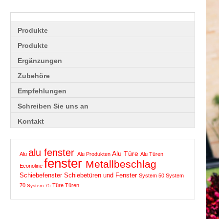
Produkte
Produkte
Ergänzungen
Zubehöre
Empfehlungen
Schreiben Sie uns an
Kontakt
alu fenster
Alu Türe
Alu
Alu Produkten
Alu Türen
fenster
Metallbeschlag
Econoline
Schiebefenster
Schiebetüren und Fenster
System 50
System
70
Türe
Türen
System 75