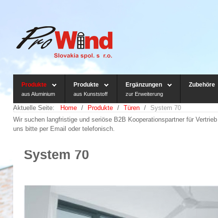
Produkte
Produkte
Ergänzungen
Zubehöre
aus Aluminium
aus Kunststoff
zur Erweiterung
Aktuelle Seite:
Home
/
Produkte
/
Türen
/
System 70
Wir suchen langfristige und seriöse B2B Kooperationspartner für Vertri
uns bitte per Email oder telefonisch.
System 70