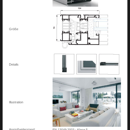
Größe
Details
Illustration
Anstoßwiderstand:
EN 13049:2003 - Klase 5