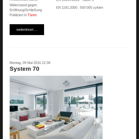
Widerstand gegen
EN 1191:2000 : 500 000 zyklen
Eröffnung/Schließung
Publiziert in
Türen
weiterlesen ...
Montag, 09 Mai 2016 22:38
System 70