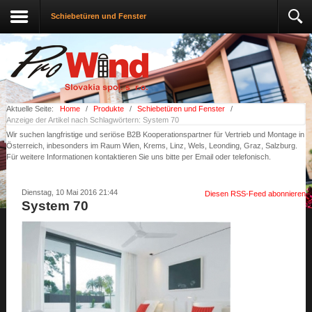
Schiebetüren und Fenster
Aktuelle Seite:
Home
/
Produkte
/
Schiebetüren und Fenster
/
Anzeige der Artikel nach Schlagwörtern: System 70
Wir suchen langfristige und seriöse B2B Kooperationspartner für Vertrieb und Montage in
Österreich, inbesonders im Raum Wien, Krems, Linz, Wels, Leonding, Graz, Salzburg.
Für weitere Informationen kontaktieren Sie uns bitte per Email oder telefonisch.
Dienstag, 10 Mai 2016 21:44
Diesen RSS-Feed abonnieren
System 70