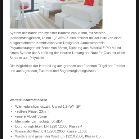
System der Bandtüren mit einer Bautiefe von 70mm, mit starken
Isolationsfähigkeiten, Uf nur 1,7 W/m2K sind erreicht mit der Hilfe von einer
ausgezeichneten Kombination vom Design der Aluminiumprofile,
Polyamidstangen mit Breite von 35mm, Dichtung aus Material E.P.D.M und
einem System der Ausfüllung der inneren Umfang der Nute für Glas mit einen
Schaum aus Polyolefin.
Die Möglichkeit der Herstellung aus geraden und Facetten Flügel der Fenster
und auch geraden, Facetten und Bogenverglasungslisten.
Weitere Informationen:
Wärmedurchgangszahl: Uw od 1,2 (W/m2K)
-äußere Flügel: 23mm
-innere Flügel: 35mm
Maximaler Lärmschutz: 50 dBA
Durchdringlichkeit: EN 12207:2000, Klasse 4
Wasserdichtheit: EN 12208:2000, Klasse E1650
Wiederstand gegen der Wind: En 12210:2000, Klasse C5