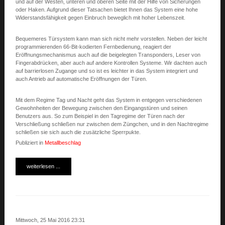
und auf der Westen, unteren und oberen Seite mit der Hilfe von Sicherungen
oder Haken. Aufgrund dieser Tatsachen bietet Ihnen das System eine hohe
Widerstandsfähigkeit gegen Einbruch beweglich mit hoher Lebenszeit.
Bequemeres Türsystem kann man sich nicht mehr vorstellen. Neben der leicht
programmierenden 66-Bit-kodierten Fernbedienung, reagiert der
Eröffnungsmechanismus auch auf die beigelegten Transponders, Leser von
Fingerabdrücken, aber auch auf andere Kontrollen Systeme. Wir dachten auch
auf barrierlosen Zugange und so ist es leichter in das System integriert und
auch Antrieb auf automatische Eröffnungen der Türen.
Mit dem Regime Tag und Nacht geht das System in entgegen verschiedenen
Gewohnheiten der Bewegung zwischen den Eingangstüren und seinen
Benutzers aus. So zum Beispiel in den Tagregime der Türen nach der
Verschließung schließen nur zwischen dem Züngchen, und in den Nachtregime
schließen sie sich auch die zusätzliche Sperrpukte.
Publiziert in
Metallbeschlag
weiterlesen ...
Mittwoch, 25 Mai 2016 23:31