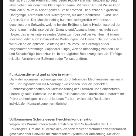
intensiver Art den Raum eröffnet. Jeder Flügel kann man bequem aufseits
abschieben, mit dem man Platz sparen kann. Mit dieser Art und Weise kann
man jeden Raum in seiner ganzen Breite eröffnen - benutzbar auf großem
Übergange, Terrassen oder Wintergarten, als auch Konferenz-, Gast- und
Arbeitsräume. Der Metallbeschlag hat eine niedrigprofiler wärmerisch
geschlossene Schwelle, welche bei der Eröffnung keine Hindernisse bei der
Durchgang macht, also bei der Eingang und Ausgang kommt es nicht zum
Holper, das ist ein interessantes Vorteil zum Beispiel bei Familien mit einem
Kleinkind, oder auch in barrierlose Wohnungen und Häuser. Natürlich dachten
wir auch an die optimale Belüftung des Raumes. Dies ermöglicht der
eingebauter eröffnungs-klappbarer Flügel, welche unabhängig von den Falt-
und Schiebeflügel benutzbar ist. In der täglicher Benutzung dient als Türflügel,
mit allen Vorteilen der Ballkonen oder Terrassentüren.
Funktionsdienend und schön in einem.
Dank der optimalen Technologie des durchfahrenden Mechanismus wie auch
mit Führungsrädchen mit Nadellager wir können über die perfekten
Funktionseigenschaften der Metallbeschlag der Falttüren und Schiebetüren
überzeugt sein. Schmale und flache Teile haben eine Oberfläche zubereitet mit
Pulvertechnologen, in verschiedenen Farben, welche die Realisation
individualen Konstruktionen ermöglichen.
Vollkommener Schutz gegen Feuchtenkondensation
Wegen des Wärmeunterschieds entsteht in dem Schwellenteil der Tür
Feuchtigkeit. Um das zu vermeiden, disponiert dieser Metallbeschlag thermisch
geschlossener Schwelle mit zubereitetem System der Abdichtung. Mit einer