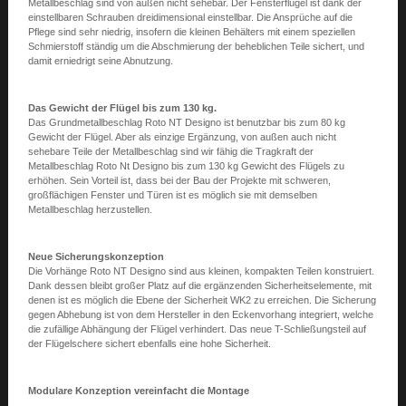
Metallbeschlag sind von außen nicht sehebar. Der Fensterflügel ist dank der
einstellbaren Schrauben dreidimensional einstellbar. Die Ansprüche auf die
Pflege sind sehr niedrig, insofern die kleinen Behälters mit einem speziellen
Schmierstoff ständig um die Abschmierung der beheblichen Teile sichert, und
damit erniedrigt seine Abnutzung.
Das Gewicht der Flügel bis zum 130 kg.
Das Grundmetallbeschlag Roto NT Designo ist benutzbar bis zum 80 kg
Gewicht der Flügel. Aber als einzige Ergänzung, von außen auch nicht
sehebare Teile der Metallbeschlag sind wir fähig die Tragkraft der
Metallbeschlag Roto Nt Designo bis zum 130 kg Gewicht des Flügels zu
erhöhen. Sein Vorteil ist, dass bei der Bau der Projekte mit schweren,
großflächigen Fenster und Türen ist es möglich sie mit demselben
Metallbeschlag herzustellen.
Neue Sicherungskonzeption
Die Vorhänge Roto NT Designo sind aus kleinen, kompakten Teilen konstruiert.
Dank dessen bleibt großer Platz auf die ergänzenden Sicherheitselemente, mit
denen ist es möglich die Ebene der Sicherheit WK2 zu erreichen. Die Sicherung
gegen Abhebung ist von dem Hersteller in den Eckenvorhang integriert, welche
die zufällige Abhängung der Flügel verhindert. Das neue T-Schließungsteil auf
der Flügelschere sichert ebenfalls eine hohe Sicherheit.
Modulare Konzeption vereinfacht die Montage