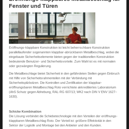
Fenster und Türen
Eröffnungs-klappbare Konstruktion ist leicht beherrschbare Konstruktion
parallellaufender sogenannten klappbar-abrückbaren Metallbeschlag, wobei die
eingebaute Sicherheitselemente bieten gegen der traditionellen Konstruktion
bedeutende Benutzer- und Sicherheitsvorteile. Zum Wahl ist es mit normalen
oder gezwängten Regulierung.
Die Metallbeschlage bietet Sicherheit in den gefährdeten Stellen gegen Einbruch
mit Hilfe von Sicherheitsrahmenteilen mit der Verbindung mit
Sicherheitspilzbolzen. Die Kontrollen und Zertifikation der klappbar-
eröffnungsbaren Metallbeschlag Roto verrichtete akkreditiertes Laboratorium
(AhS Schutz gegen Abhebung, RAL-RG 607/13; WK2 nach DIN V ENV 1627–
1630).
Schicke Kombination
Die Lösung verbindet die Schiebetechnologie mit den Vorteilen der eröffnungs-
klappbaren Metallbeschlag Roto. Der Vorteil ist: größere Effektivität in den
Sektor der Logistik und Montage bei den Anbieter und den Kunden.