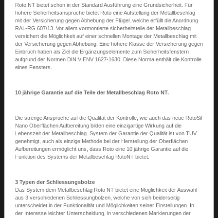
Roto NT bietet schon in der Standard Ausführung eine Grundsicherheit. Für
höhere Sicherheitsansprüche bietet Roto eine Aufstellung der Metallbeschlag
mit der Versicherung gegen Abhebung der Flügel, welche erfüllt die Anordnung
RAL-RG 607/13. Vor allem vormontierte sicherheitsteile der Metallbeschlag
versichert die Möglichkeit auf einer schnellen Montage der Metallbeschlag mit
der Versicherung gegen Abhebung. Eine höhere Klasse der Versicherung gegen
Einbruch haben als Ziel die Ergänzungselemente zum Sicherheitsfenstern
aufgrund der Normen DIN V ENV 1627-1630. Diese Norma enthält die Kontrolle
eines Fensters.
10 jährige Garantie auf die Teile der Metallbeschlag Roto NT.
Die strenge Ansprüche auf die Qualität der Kontrolle, wie auch das neue RotoSil
Nano Oberflächen Aufbereitung bilden eine einzigartige Wirkung auf die
Lebenszeit der Metallbeschlag. System der Garantie der Qualität ist von TUV
genehmigt, auch als einzige Methode bei der Herstellung der Oberflächen
Aufbereitungen ermöglicht uns, dass Roto eine 10 jährige Garantie auf die
Funktion des Systems der Metallbeschlag RotoNT bietet.
3 Typen der Schliessungsbolze
Das System dem Metallbeschlag Roto NT bietet eine Möglichkeit der Auswahl
aus 3 verschiedenen Schliessungbolzen, welche von sich beiderseitig
unterscheidet in der Funktionalität und Möglichkeiten seiner Einstellungen. In
der Interesse leichter Unterscheidung, in verschiedenen Markierungen der