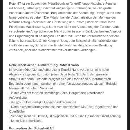
Roto NT ist ein System der Metallbeschlag für eröffnungs-klappbare Fenster
mit hoher Qualität, gegründet auf langjährigen Erfahrungen, welche große
Ausdrücke auf die Sicherheit, Bequemlichkeit der Benutzung, Design, auch eine
lange Lebenszeit geben. Die Möglichkeit der Automatisation der Montage der
Metallbeschlag vereinfacht die Herstellung der Fenster, dank der modularen
Prinzip des Metallbeschlags kann man leicht die Ausstattung der Fenster nach
verschiedenen Ansprüchen der Markt zu verbessern. Dank der breiten Angebot
und Ergänzungen ist es möglich Fenster und Türen für verschiedene spezielle
Räume herzustellen. Ohne Kompromisse, zum Beispiel ein Sicherheitsfenster
ins Kinderzimmer, Schlafzimmerfenster, welches Regulation der Belüftung
versichert, oder das Wohnzimmer mit versteckten Vorhängen.
Neue Oberflächen Aufbereitung RotoSil Nano
Innovation Oberflächen Aufbereitung RotoSil Nano versichert eine hohe
Abwehrkraft gegen Korrosion jeden Detail Roto NT. Dank der speziellen
Struktur der nano Elemente ereignet sich die Oberfläche außerordentlich
Beständig gegen auch solchen extremen Voraussetzungen, wie zum Beispiel
Meeresluft mit hohem Salzinhalt:
- in der Welt am meisten Beständige Serial Hergestellte Oberflächen
Aufbereitung
- die größte Beständigkeit gegen Verkratzungen
- Nano Elemente ermöglichen bis zum bestimmtem Maß die Regeneration der
Oberfläche
- Schädigt nicht die Umwelt, ist hygienisch und auf die Gesundheit nicht schädig
- Matte Silberoberfläche
Konzeption der Sicherheit NT