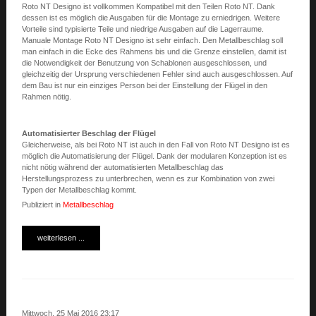
Roto NT Designo ist vollkommen Kompatibel mit den Teilen Roto NT. Dank
dessen ist es möglich die Ausgaben für die Montage zu erniedrigen. Weitere
Vorteile sind typisierte Teile und niedrige Ausgaben auf die Lagerraume.
Manuale Montage Roto NT Designo ist sehr einfach. Den Metallbeschlag soll
man einfach in die Ecke des Rahmens bis und die Grenze einstellen, damit ist
die Notwendigkeit der Benutzung von Schablonen ausgeschlossen, und
gleichzeitig der Ursprung verschiedenen Fehler sind auch ausgeschlossen. Auf
dem Bau ist nur ein einziges Person bei der Einstellung der Flügel in den
Rahmen nötig.
Automatisierter Beschlag der Flügel
Gleicherweise, als bei Roto NT ist auch in den Fall von Roto NT Designo ist es
möglich die Automatisierung der Flügel. Dank der modularen Konzeption ist es
nicht nötig während der automatisierten Metallbeschlag das
Herstellungsprozess zu unterbrechen, wenn es zur Kombination von zwei
Typen der Metallbeschlag kommt.
Publiziert in
Metallbeschlag
weiterlesen ...
Mittwoch, 25 Mai 2016 23:17