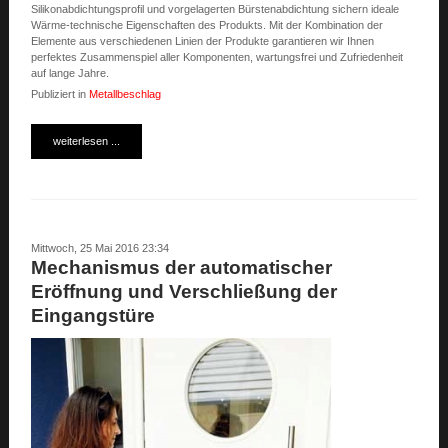
Silikonabdichtungsprofil und vorgelagerten Bürstenabdichtung sichern ideale
Wärme-technische Eigenschaften des Produkts. Mit der Kombination der
Elemente aus verschiedenen Linien der Produkte garantieren wir Ihnen
perfektes Zusammenspiel aller Komponenten, wartungsfrei und Zufriedenheit
auf lange Jahre.
Publiziert in
Metallbeschlag
weiterlesen ...
Mittwoch, 25 Mai 2016 23:34
Mechanismus der automatischer
Eröffnung und Verschließung der
Eingangstüre