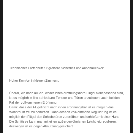
Technischer Fortschritt für größere Sicherheit und Annehmlichkeit.
Hoher Komfort in kleinen Zimmern.
Überall, wo noch außen, weder innen eröffnungsbare Flügel nicht passend sind,
ist es möglich in-line schiebbare Fenster und Türen anzubieten, auch bei den
Fall der vollkommenen Eröffnung.
Damit, dass der Flügel nicht nach innen eröffnungsbar ist es möglich das
Wohnraum frei zu benutzen. Dann dessen vollkommene Regulierung ist es
möglich den Flügel den Schiebetüren zu eröffnen und schließt mit einer Hand.
Die Schlösse kann man mit einen außergewöhnlichen Leichtheit regulieren,
deswegen ist es gegen Abnützung gesichert.