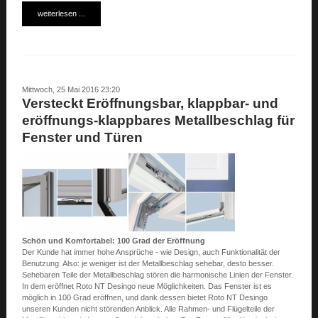
weiterlesen ...
Mittwoch, 25 Mai 2016 23:20
Versteckt Eröffnungsbar, klappbar- und
eröffnungs-klappbares Metallbeschlag für
Fenster und Türen
Schön und Komfortabel: 100 Grad der Eröffnung
Der Kunde hat immer hohe Ansprüche - wie Design, auch Funktionalität der
Benutzung. Also: je weniger ist der Metallbeschlag sehebar, desto besser.
Sehebaren Teile der Metallbeschlag stören die harmonische Linien der Fenster.
In dem eröffnet Roto NT Desingo neue Möglichkeiten. Das Fenster ist es
möglich in 100 Grad eröffnen, und dank dessen bietet Roto NT Desingo
unseren Kunden nicht störenden Anblick. Alle Rahmen- und Flügelteile der