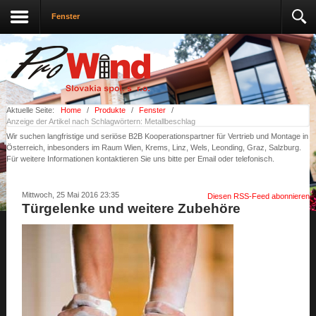
Fenster
Aktuelle Seite:
Home
/
Produkte
/
Fenster
/
Anzeige der Artikel nach Schlagwörtern: Metallbeschlag
Wir suchen langfristige und seriöse B2B Kooperationspartner für Vertrieb und Montage in
Österreich, inbesonders im Raum Wien, Krems, Linz, Wels, Leonding, Graz, Salzburg.
Für weitere Informationen kontaktieren Sie uns bitte per Email oder telefonisch.
Mittwoch, 25 Mai 2016 23:35
Diesen RSS-Feed abonnieren
Türgelenke und weitere Zubehöre